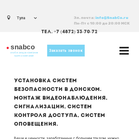
Эл. почта:
info@SnabCo.ru
Пн-Пт с 10:00 до 20:00 МСК
ТЕЛ. +7 (4872) 33-70-72
snabco
●
Заказать звонок
снабжающая компания
группа компаний
Установка систем
безопасности в Донском.
Монтаж видеонаблюдения,
сигнализации, систем
контроля доступа, систем
оповещения.
Вещи и ценности, заработанные с большим трудом, нужно