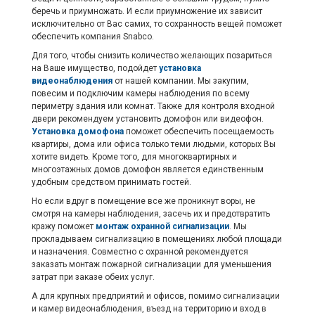
беречь и приумножать. И если приумножение их зависит
исключительно от Вас самих, то сохранность вещей поможет
обеспечить компания Snabco.
Для того, чтобы снизить количество желающих позариться
на Ваше имущество, подойдет
установка
видеонаблюдения
от нашей компании. Мы закупим,
повесим и подключим камеры наблюдения по всему
периметру здания или комнат. Также для контроля входной
двери рекомендуем установить домофон или видеофон.
Установка домофона
поможет обеспечить посещаемость
квартиры, дома или офиса только теми людьми, которых Вы
хотите видеть. Кроме того, для многоквартирных и
многоэтажных домов домофон является единственным
удобным средством принимать гостей.
Но если вдруг в помещение все же проникнут воры, не
смотря на камеры наблюдения, засечь их и предотвратить
кражу поможет
монтаж охранной сигнализации
. Мы
прокладываем сигнализацию в помещениях любой площади
и назначения. Совместно с охранной рекомендуется
заказать монтаж пожарной сигнализации для уменьшения
затрат при заказе обеих услуг.
А для крупных предприятий и офисов, помимо сигнализации
и камер видеонаблюдения, въезд на территорию и вход в