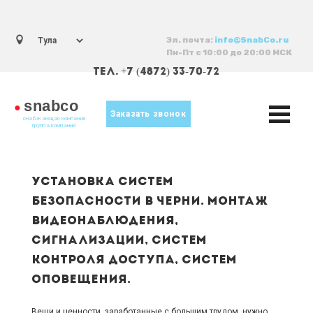
Эл. почта:
info@SnabCo.ru
Пн-Пт с 10:00 до 20:00 МСК
ТЕЛ. +7 (4872) 33-70-72
snabco
●
Заказать звонок
снабжающая компания
группа компаний
Установка систем
безопасности в Черни. Монтаж
видеонаблюдения,
сигнализации, систем
контроля доступа, систем
оповещения.
Вещи и ценности, заработанные с большим трудом, нужно