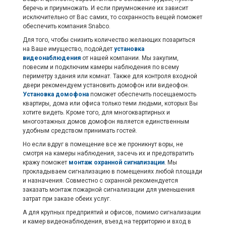
беречь и приумножать. И если приумножение их зависит
исключительно от Вас самих, то сохранность вещей поможет
обеспечить компания Snabco.
Для того, чтобы снизить количество желающих позариться
на Ваше имущество, подойдет
установка
видеонаблюдения
от нашей компании. Мы закупим,
повесим и подключим камеры наблюдения по всему
периметру здания или комнат. Также для контроля входной
двери рекомендуем установить домофон или видеофон.
Установка домофона
поможет обеспечить посещаемость
квартиры, дома или офиса только теми людьми, которых Вы
хотите видеть. Кроме того, для многоквартирных и
многоэтажных домов домофон является единственным
удобным средством принимать гостей.
Но если вдруг в помещение все же проникнут воры, не
смотря на камеры наблюдения, засечь их и предотвратить
кражу поможет
монтаж охранной сигнализации
. Мы
прокладываем сигнализацию в помещениях любой площади
и назначения. Совместно с охранной рекомендуется
заказать монтаж пожарной сигнализации для уменьшения
затрат при заказе обеих услуг.
А для крупных предприятий и офисов, помимо сигнализации
и камер видеонаблюдения, въезд на территорию и вход в